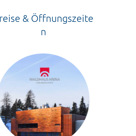
reise
&
Öffnungszeite
n