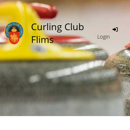
Curling Club
Flims
Login